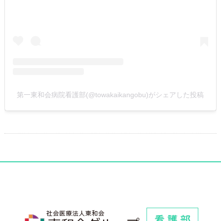
第一東和会病院看護部(@towakaikangobu)がシェアした投稿